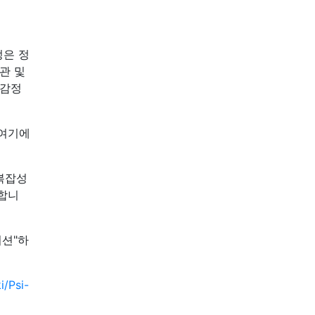
정은 정
관 및
 감정
 여기에
복잡성
성합니
이션"하
i/Psi-