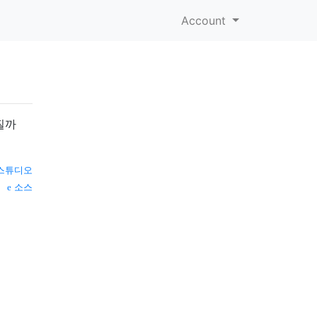
Account
질까
스튜디오
소스