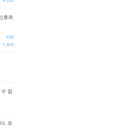
소스
 신호와
—
시리
소스
 수 없
다. 또