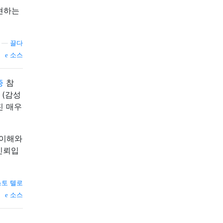
현하는
—
끌다
소스
증
참
 (감성
진 매우
 이해와
 신뢰입
토 텔로
소스