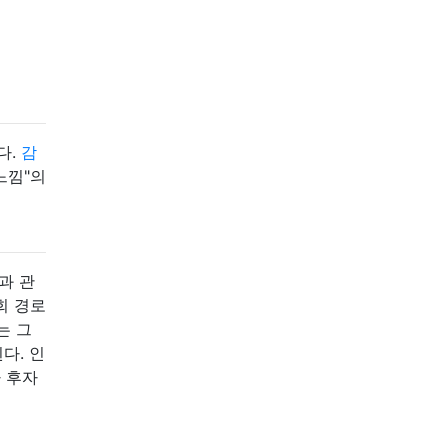
다.
감
느낌"의
과 관
회 경로
는 그
다. 인
 후자