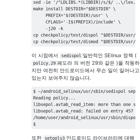
sed -ie '/^LDLIBS.*(LIBDIR)/s/$/ ..\/lex.yy
make install DESTDIR="$DESTDIR" \

     PREFIX='$(DESTDIR)/usr' \

     CFLAGS='-I$(PREFIX)/include' \

     -j20 -k

cp checkpolicy/test/dispol "$DESTDIR/usr/sb
이 시점에서
일반적인 SElinux 정책 (
sedispol
페도라 의 버전 29와 같은 )을 작동하
policy.29
지만 여전히 안드로이드에서 무슨 일이 일어나고
있는지 보여주지 않습니다.
$ ~/android_selinux/usr/sbin/sedispol sepol
Reading policy...

libsepol.avtab_read_item: more than one spe
libsepol.avtab_read: failed on entry 457 of
/home/user/android_selinux/usr/sbin/dispol:
또한
안드로이드 라이브러리에 대해
setools3