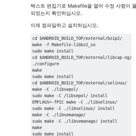
텍스트 편집기로 Makefile을 열어 수정 사항이
되었는지 확인하십시오.
이제 컴파일하고 설치하십시오.
cd $ANDROID_BUILD_TOP/external/bzip2/

make -f Makefile-libbz2_so

sudo make install

cd $ANDROID_BUILD_TOP/external/libcap-ng/li
./configure

make

sudo make install

cd $ANDROID_BUILD_TOP/external/selinux/

make -C ./libsepol/

sudo make -C /libsepol/ install

EMFLAGS=-fPIC make -C ./libselinux/

sudo make -C ./libselinux/ install

make -C ./libsemanage/

sudo make -C ./libsemanage/ install

make

sudo make install
