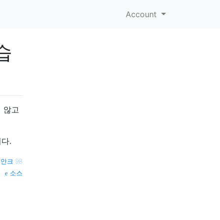
Account
습
지 않고
니다.
—
안크 98
소스