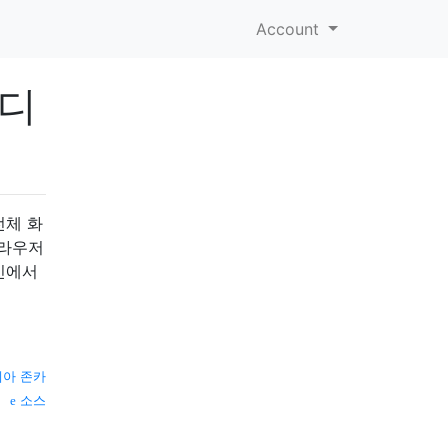
Account
비디
전체 화
브라우저
빈에서
아 존카
소스