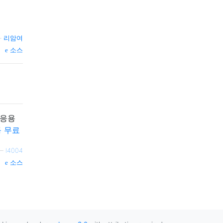
—
리암여
소스
 응용
동 무료
—
I4004
소스