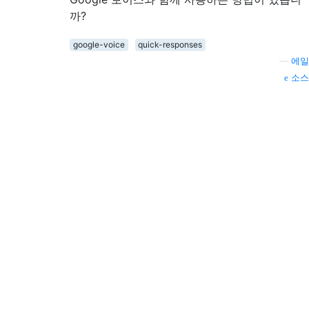
까?
google-voice
quick-responses
—
에일
소스