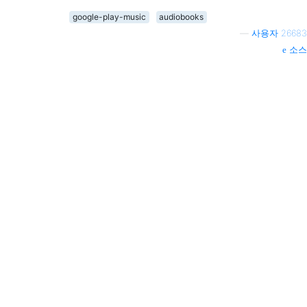
google-play-music
audiobooks
—
사용자 26683
소스