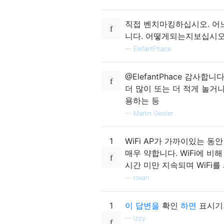
직접 벤치마킹하십시오. 어느 
니다. 어떻게되는지보십시오
—
ElefantPhace
@ElefantPhace 감사
더 많이 또는 더 적게 놀거나
용하는 등
—
Martin Geisler
1
WiFi AP가 가까이있는 
매우 약합니다. WiFi에 비
시간 미만 지속되며 WiFi를
—
roxan
1
이 답변을
확인
하면
표시기가
—
Izzy