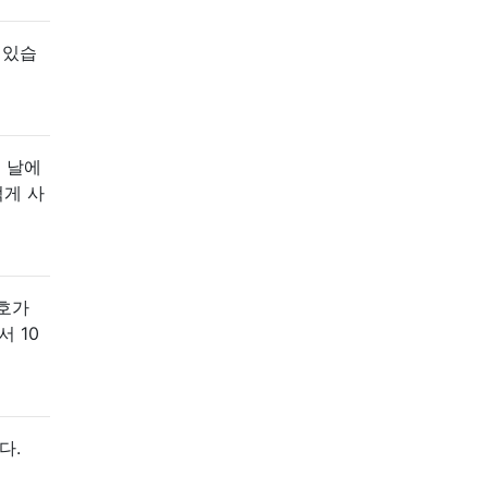
 있습
른 날에
적게 사
신호가
서 10
다.