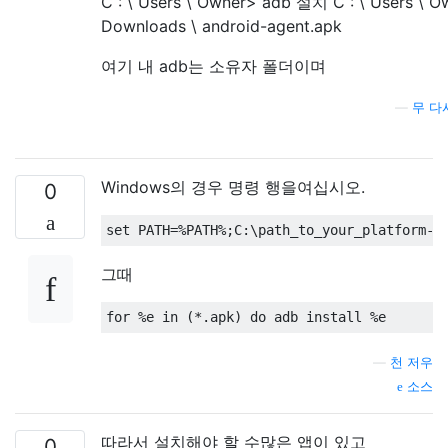
C : \ Users \ Owner> adb 설치 C : \ Users \ O
Downloads \ android-agent.apk
여기 내 adb는 소유자 폴더이며
—
무 다
Windows의 경우 명령 행을여십시오.
0
그때
—
천 저우
소스
따라서 설치해야 할 수많은 앱이 있고
0