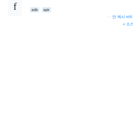
adb
apk
—
안 케시 바
소