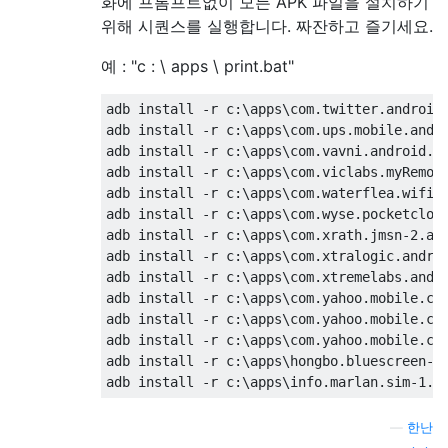
화에 프롬프트없이 모든 APK 파일을 설치하기
위해 시퀀스를 실행합니다. 짜잔하고 즐기세요.
예 : "c : \ apps \ print.bat"
adb install -r c:\apps\com.twitter.android-
adb install -r c:\apps\com.ups.mobile.andro
adb install -r c:\apps\com.vavni.android.ba
adb install -r c:\apps\com.viclabs.myRemote
adb install -r c:\apps\com.waterflea.wifisc
adb install -r c:\apps\com.wyse.pocketcloud
adb install -r c:\apps\com.xrath.jmsn-2.apk
adb install -r c:\apps\com.xtralogic.androi
adb install -r c:\apps\com.xtremelabs.andro
adb install -r c:\apps\com.yahoo.mobile.cli
adb install -r c:\apps\com.yahoo.mobile.cli
adb install -r c:\apps\com.yahoo.mobile.cli
adb install -r c:\apps\hongbo.bluescreen-1.
—
한난