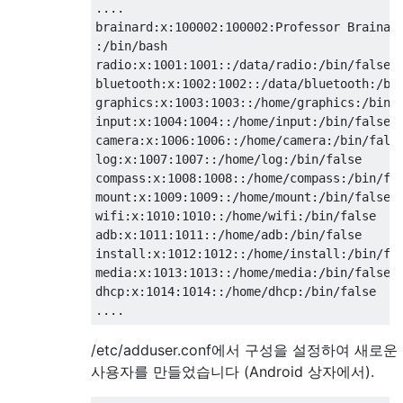
....

brainard:x:100002:100002:Professor Brainard
:/bin/bash

radio:x:1001:1001::/data/radio:/bin/false

bluetooth:x:1002:1002::/data/bluetooth:/bin
graphics:x:1003:1003::/home/graphics:/bin/f
input:x:1004:1004::/home/input:/bin/false

camera:x:1006:1006::/home/camera:/bin/false
log:x:1007:1007::/home/log:/bin/false

compass:x:1008:1008::/home/compass:/bin/fal
mount:x:1009:1009::/home/mount:/bin/false

wifi:x:1010:1010::/home/wifi:/bin/false

adb:x:1011:1011::/home/adb:/bin/false

install:x:1012:1012::/home/install:/bin/fal
media:x:1013:1013::/home/media:/bin/false

dhcp:x:1014:1014::/home/dhcp:/bin/false

/etc/adduser.conf에서 구성을 설정하여 새로운
사용자를 만들었습니다 (Android 상자에서).