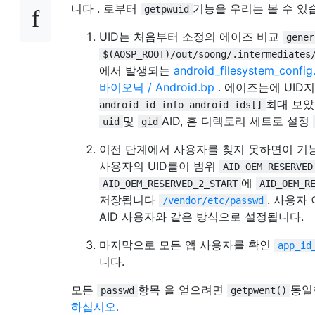
니다 . 로부터
기능을 우리는 볼 수 있
getpwuid
UID는 처음부터 소정의 에이즈 비교
gener
$(AOSP_ROOT)/out/soong/.intermediates
에서 발생되는
android_filesystem_config
바이오닉 / Android.bp
. 에이즈는에 UI
최대 보았
android_id_info android_ids[]
및
AID, 홈 디렉토리 세트로 설정
uid
gid
이전 단계에서 사용자를 찾지 못하면이 기능
사용자의 UID를이 범위
AID_OEM_RESERVED
에
AID_OEM_RESERVED_2_START
AID_OEM_R
저장됩니다
. 사용자
/vendor/etc/passwd
AID 사용자와 같은 방식으로 설정됩니다.
마지막으로 모든 앱 사용자를 확인
app_id
니다.
모든
항목 을 얻으려면
동일
passwd
getpwent()
하십시오.