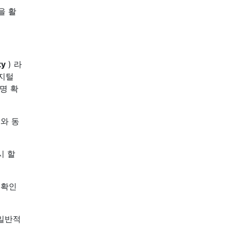
을 활
ty
) 라
디지털
명 확
와 동
시 할
 확인
 일반적