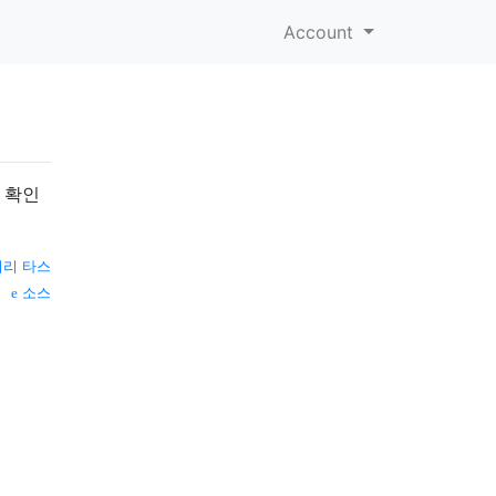
Account
 확인
리 타스
소스