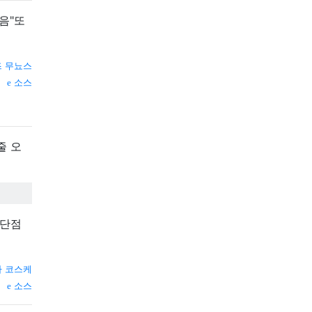
음"또
즈 무뇨스
소스
줄 오
 단점
타 코스케
소스