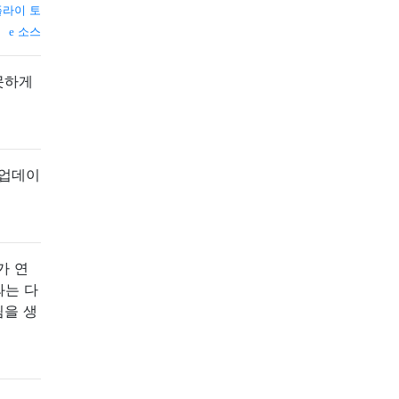
플라이 토
소스
못하게
 업데이
가 연
와는 다
림을 생