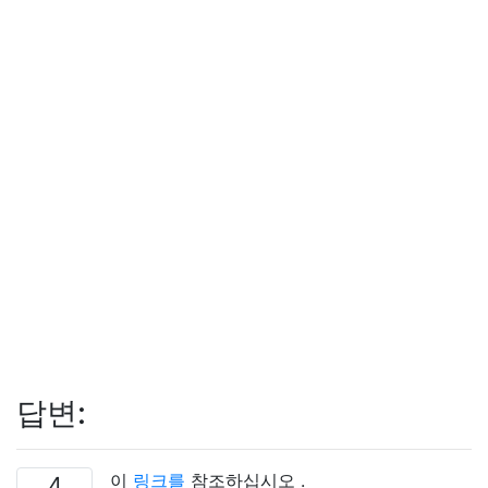
답변:
이
링크를
참조하십시오 .
4