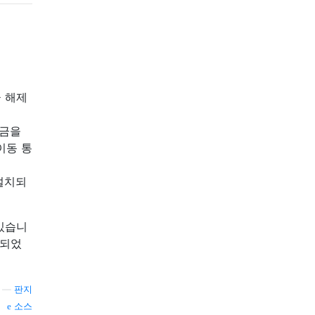
금 해제
잠금을
이동 통
 설치되
있습니
이되었
—
판지
소스