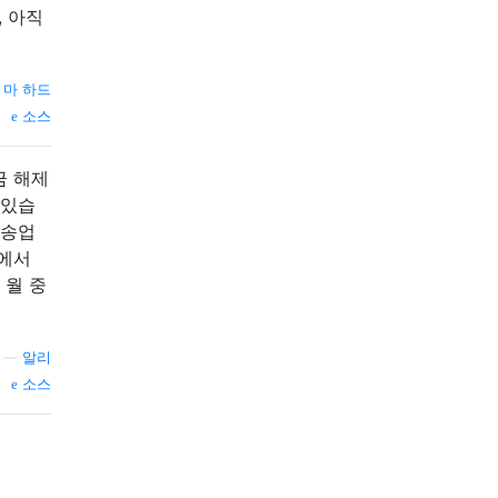
 아직
 마 하드
소스
잠금 해제
 있습
운송업
E에서
 월 중
—
알리
소스