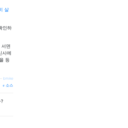
히 살
 확인하
 서면
통신사에
을 등
—
bmike
소스
?