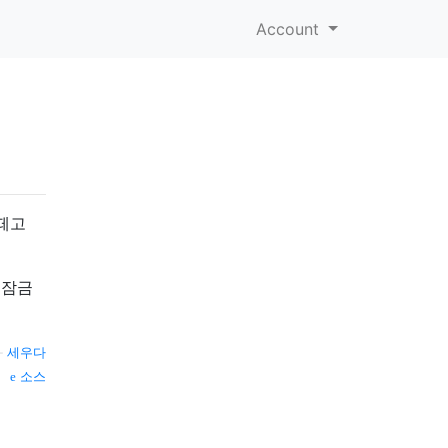
Account
 떼고
 잠금
—
세우다
소스