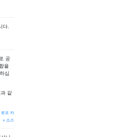
니다.
로 공
 함을
체하십
k과 같
 로프 카
소스
어디서나