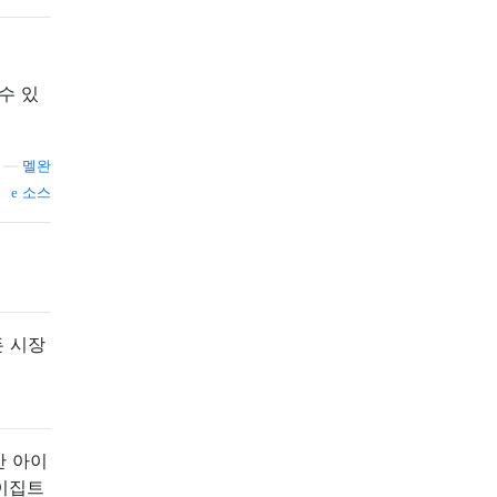
 수 있
—
멜완
소스
든 시장
안 아이
 이집트