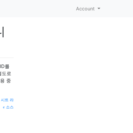
Account
니
 ID를
별도로
용 중
—
시트 라
소스