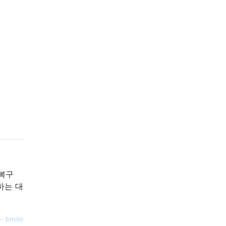
 복구
하는 대
—
bmike