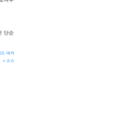
은 단순
채드 데커
소스