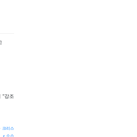
고
 "강조
—
크리스
소스