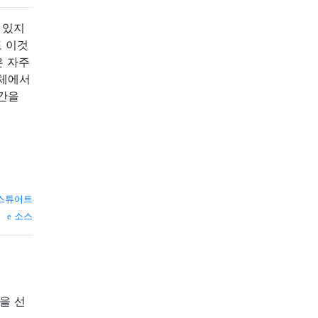
 있지
도 이것
은 자주
전체에서
시간을
스튜어트
소스
을 선