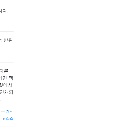
니다.
능 반환
 다른
하면 텍
플릿에서
 인쇄되
.
—
캐시
소스