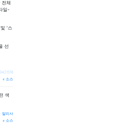
락 전체
타일-
및 '스
'을 선
421516
소스
떤 색
—
알리사
소스