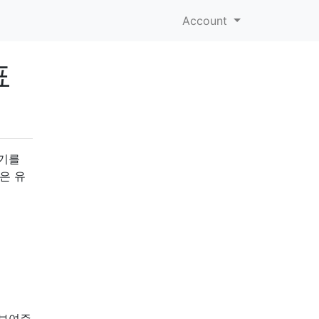
Account
표
갖기를
은 유
 보여주