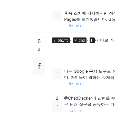
후속 조치에 감사하지만 정직
Pages를 포기했습니다. G
—
채드 데커
-
-
새 바로 
6
⇧ Shift
⌘ Cmd
H
나는 Google 문서 도구
다. 아이들이 말하는 것처럼
—
채드 데커
2
@ChadDecker이 답변
은 원래 질문을 공유하는 
—
Nathaniel