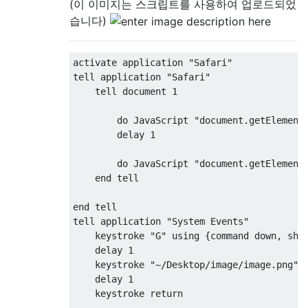
(이 이미지는 스크립트를 사용하여 업로드되었
습니다)
activate application "Safari"

tell application "Safari"

    tell document 1

        do JavaScript "document.getElements
        delay 1

        do JavaScript "document.getElementB
    end tell

end tell

tell application "System Events"

    keystroke "G" using {command down, shif
    delay 1

    keystroke "~/Desktop/image/image.png"

    delay 1

    keystroke return
