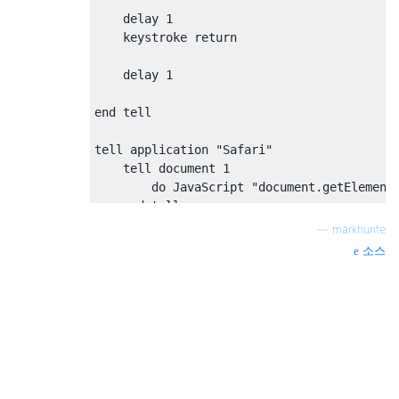
    delay 1

    keystroke return

    delay 1

end tell

tell application "Safari"

    tell document 1

        do JavaScript "document.getElementB
    end tell

—
markhunte
소스