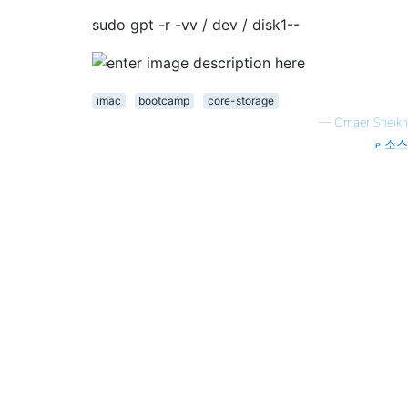
sudo gpt -r -vv / dev / disk1--
imac
bootcamp
core-storage
—
Omaer Sheikh
소스