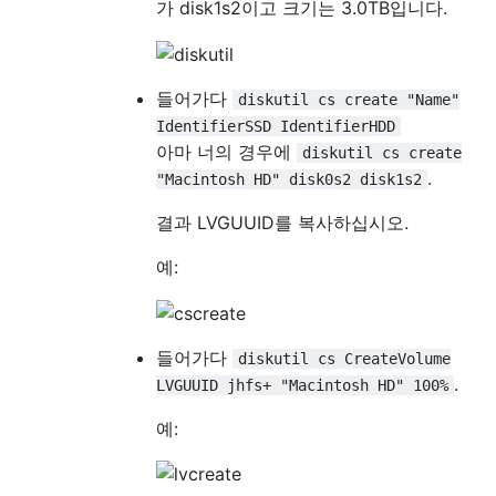
가 disk1s2이고 크기는 3.0TB입니다.
들어가다
diskutil cs create "Name"
IdentifierSSD IdentifierHDD
아마 너의 경우에
diskutil cs create
.
"Macintosh HD" disk0s2 disk1s2
결과 LVGUUID를 복사하십시오.
예:
들어가다
diskutil cs CreateVolume
.
LVGUUID jhfs+ "Macintosh HD" 100%
예: