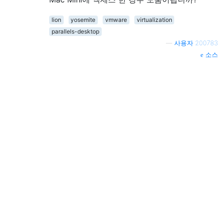
lion
yosemite
vmware
virtualization
parallels-desktop
—
사용자 200783
소스