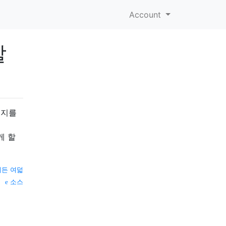
Account
할
시지를
게 할
여든 여덟
소스