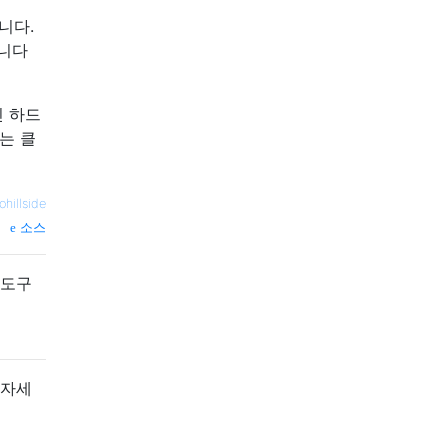
습니다.
됩니다
인 하드
는 클
ohillside
소스
 도구
 자세