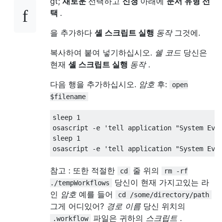
gt;
새로운
선택하고
신청
아래에
문서 유형 선
택
.
을 추가하다
셸 스크립트 실행
동작
그것에.
복사하여 붙여 넣기하십시오.
쉘 코드
당신은
현재
셸 스크립트 실행
동작
.
다음 행을 추가하십시오.
암호
후:
open
$filename
sleep 1

osascript -e 'tell application "System Even
sleep 1

참고 : 또한 적절한
줄 위의
cd
rm -rf
당신이 현재 가지고있는 라
./tempWorkflows
인
암호
예를 들어
cd /some/directory/path
그게 어디있어?
경로 이름
당신 위치의
파일은 귀하의
스크립트
.
.workflow