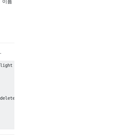
의 이름
.
light Comment)"
with
 multiple selections allowed
delete
 the existing comment