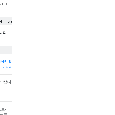
과 비디
4 
--
xattrs 
--
add
-
metadata 
--
output 
"%(upload_date)s-%(up
니다
이엄 밀
소스
 바랍니
포트라
립트를