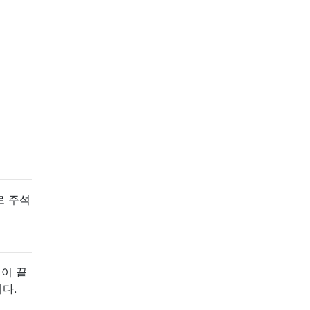
로 주석
것이 끝
다.