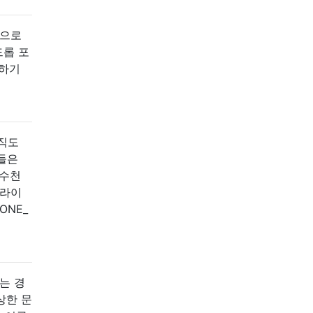
동으로
드롭 포
원하기
아직도
그들은
 수천
트라이
ONE_
는 경
상한 문