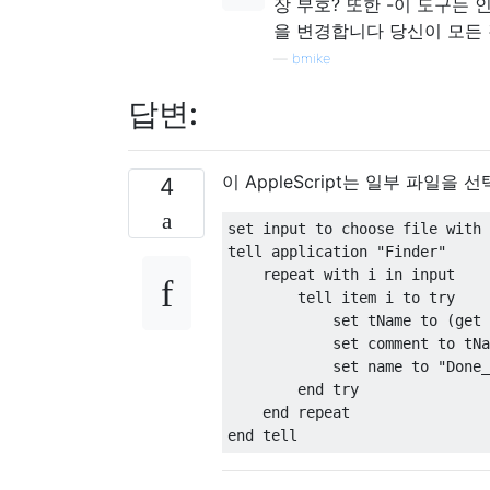
장 부호? 또한 -이 도구는 
을 변경합니다 당신이 모든
—
bmike
답변:
이 AppleScript는 일부 파일
4
set
 input to choose file 
with
 
tell application 
"Finder"
    repeat 
with
 i 
in
 input
        tell item i to 
try
set
 tName to 
(
get
 
set
 comment to tNa
set
 name to 
"Done_
end
try
end
 repeat
end
 tell