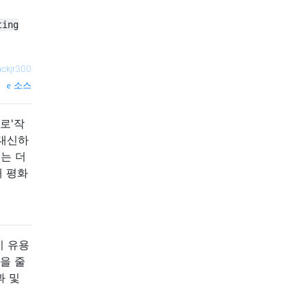
ting
ackjr300
소스
로'작
 대신하
에는 더
내 평화
이 유용
1을 줄
과 및