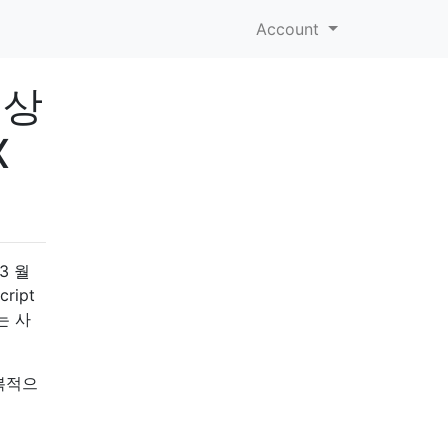
Account
 상
X
3 월
ript
는 사
반복적으