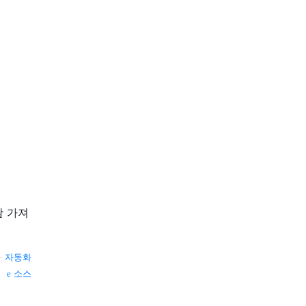
괄 가져
—
자동화
소스