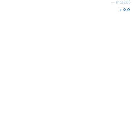
—
moz206
소스