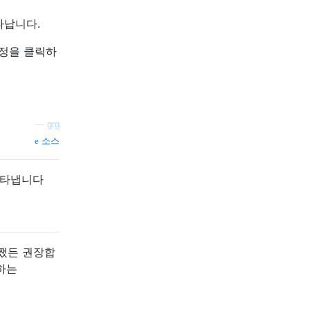
타납니다.
설정을 클릭하
—
grg
소스
 나타냅니다
어쨌든 권장합
하는