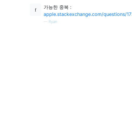
가능한 중복 :
apple.stackexchange.com/questions/173
—
Ryan