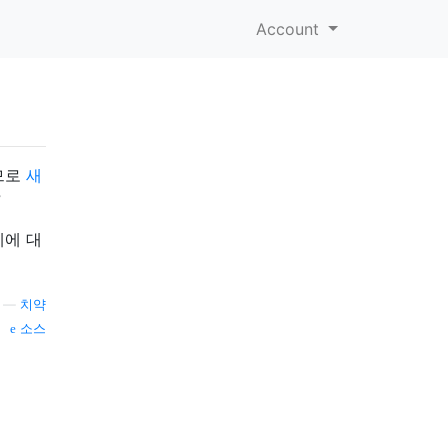
Account
하므로
새
?
제에 대
—
치약
소스