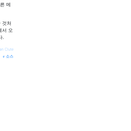
른 메
 것처
에서 오
다.
an Clute
소스