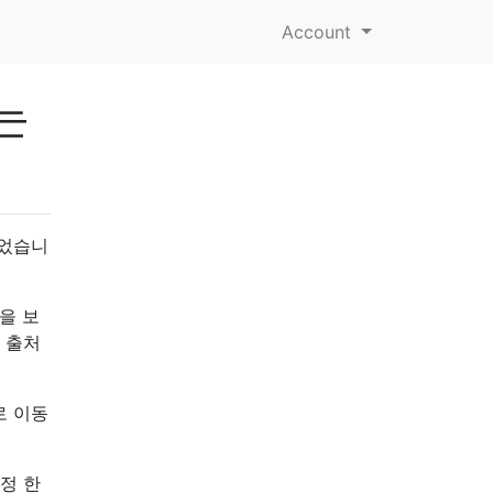
Account
는
되었습니
일을 보
 출처
로 이동
정 한