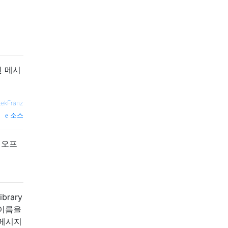
된 메시
tekFranz
소스
 오프
Library
더의 이름을
"메시지