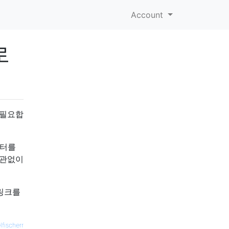
Account
로
 필요합
이터를
상관없이
 링크를
lfischerr