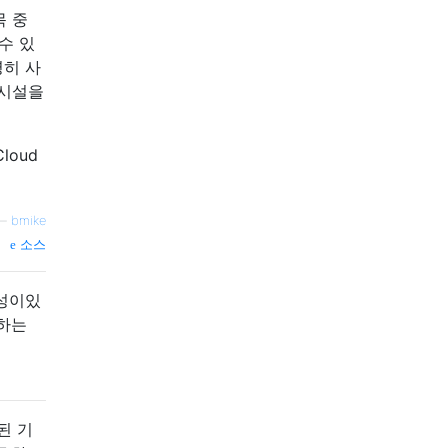
목 중
수 있
명히 사
 시설을
loud
—
bmike
소스
능성이있
동하는
된 기