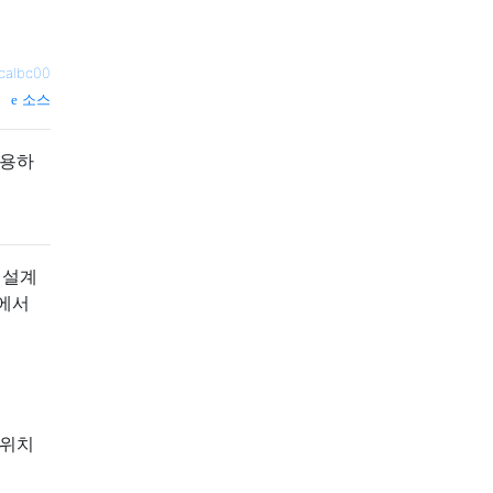
calbc00
소스
사용하
 설계
치에서
의 위치