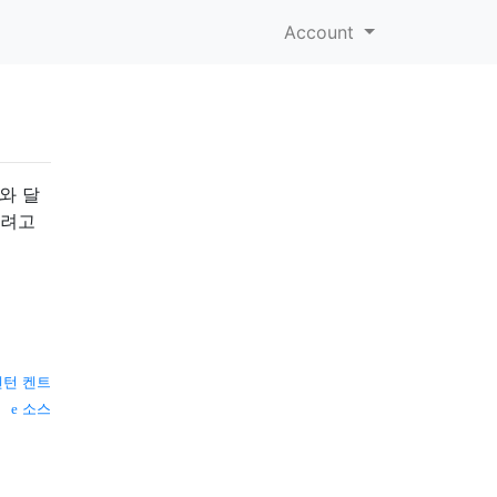
Account
와 달
하려고
헨턴 켄트
소스