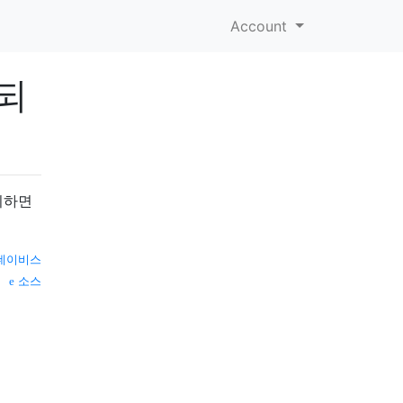
Account
장되
시하면
데이비스
소스