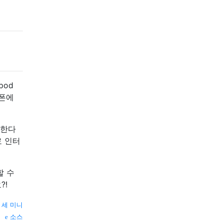
pod
드폰에
원한다
료 인터
할 수
?!
 세 미니
소스