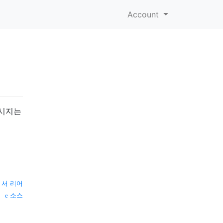
Account
를
메시지는
 서 리어
소스