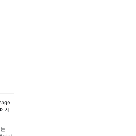
age
 메시
또는