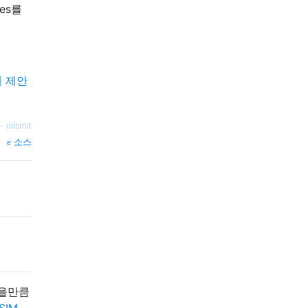
es를
 제안
—
iolsmit
소스
않을만큼