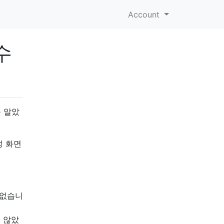
Account
수
를 알았
정 화면
 없습니
지 않았