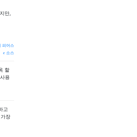
지만,
 피어스
소스
옥 할
 사용
입하고
 가장