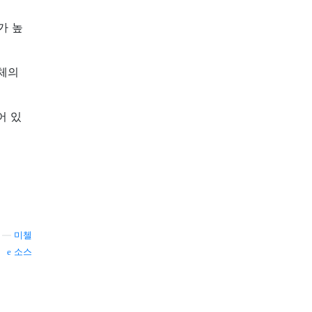
가 높
동체의
어 있
—
미첼
소스