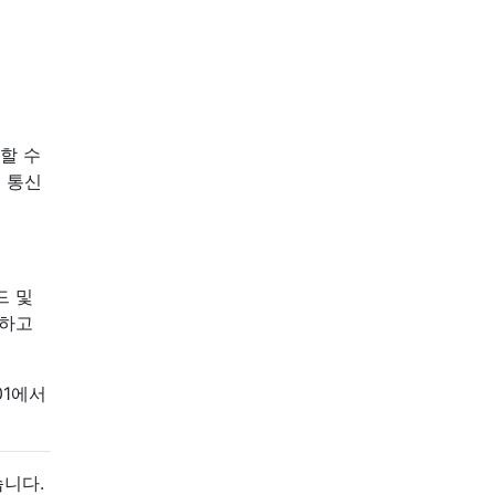
 할 수
동 통신
드 및
팅하고
01에서
습니다.