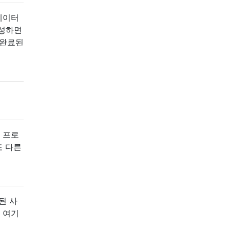
"데이터
작성하면
 완료된
용 프로
또 다른
된 사
 여기