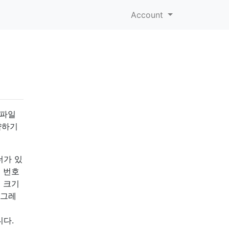
Account
 파일
약하기
더가 있
의 번호
은 크기
업그레
니다.