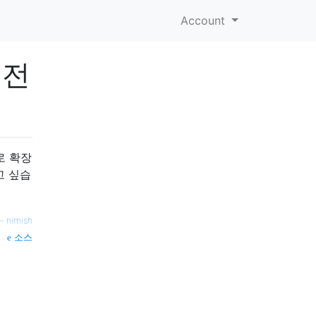
Account
 전
로 확장
고 싶습
—
nimish
소스