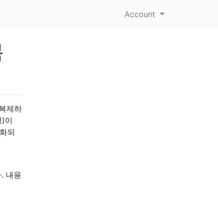
Account
복
 복제하
경)이
기화되
. 내용