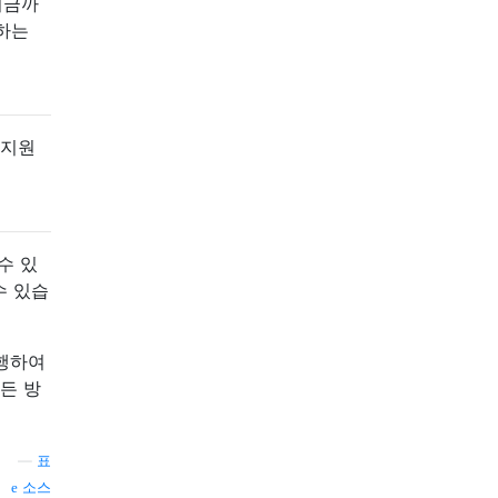
지금까
안하는
 지원
수 있
 수 있습
수행하여
든 방
—
표
소스