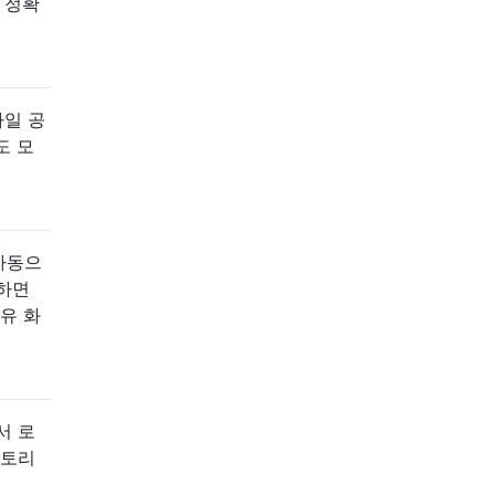
 정확
파일 공
도 모
자동으
력하면
공유 화
서 로
렉토리