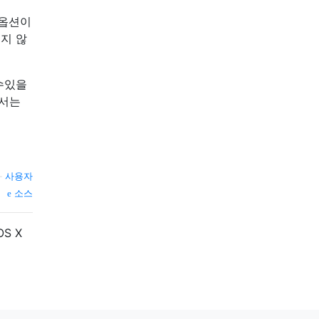
 옵션이
되지 않
수있을
어서는
—
사용자
소스
S X