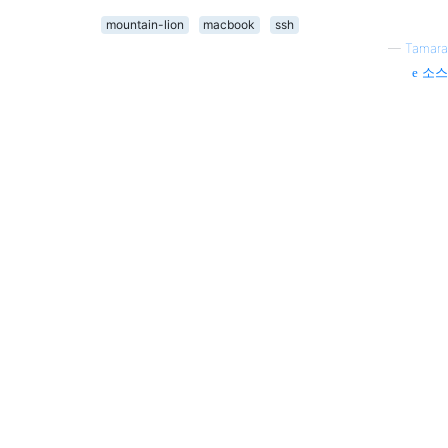
mountain-lion
macbook
ssh
—
Tamara
소스