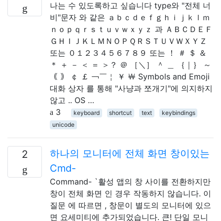
나는 수 있도록하고 싶습니다 type와 "전체 너
비"문자 와 같은 ａｂｃｄｅｆｇｈｉｊｋｌｍ
ｎｏｐｑｒｓｔｕｖｗｘｙｚ 과 ＡＢＣＤＥＦ
ＧＨＩＪＫＬＭＮＯＰＱＲＳＴＵＶＷＸＹＺ
또는 ０１２３４５６７８９ 또는 ！ ＃ ＄ ＆
＊ ＋ － ＜ ＝ ＞？ ＠ ［＼］ ＾ ＿ ｛｜｝ ～
｟ ｠ ￠ ￡ ￢￣￤ ￥ ￦ Symbols and Emoji
대화 상자 를 통해 "사냥과 쪼개기"에 의지하지
않고 .. OS …
3
keyboard
shortcut
text
keybindings
unicode
하나의 모니터에 전체 화면 창이있는
2
Cmd-
Command- `활성 앱의 창 사이를 전환하지만
창이 전체 화면 인 경우 작동하지 않습니다. 이
질문 에 따르면 , 창문이 별도의 모니터에 있으
면 요세미티에 추가되었습니다. 큰! 단일 모니