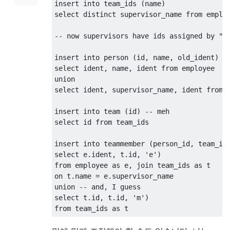
insert
into
 team_ids 
(
name
)
select
distinct
 supervisor_name 
from
 employ
-- now supervisors have ids assigned by "s
insert
into
 person 
(
id
,
 name
,
 old_ident
)
select
 ident
,
 name
,
 ident 
from
union
select
 ident
,
 supervisor_name
,
 ident 
from
 
insert
into
 team 
(
id
)
-- meh
select
 id 
from
 team_ids

insert
into
 teammember 
(
person_id
,
 team_id
select
 e
.
ident
,
 t
.
id
,
'e'
)
from
 employee 
as
 e
,
join
 team_ids 
as
on
 t
.
name 
=
 e
.
union
-- and, I guess
select
 t
.
id
,
 t
.
id
,
'm'
)
from
 team_ids 
as
 t