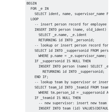
BEGIN
FOR
 _e 
IN
SELECT
 ident
,
 name
,
 supervisor_name 
FR
  LOOP

-- insert person record for employee
INSERT
INTO
 person 
(
name
,
 old_ident
)
SELECT
 _e
.
name
,
 _e
.
ident

      RETURNING id 
INTO
 _personid
;
-- lookup or insert person record for 
SELECT
 id 
INTO
 _suppersonid 
FROM
 person
WHERE
 p
.
name 
=
 _e
.
supervisor_name
;
IF
 _suppersonid 
IS
NULL
THEN
INSERT
INTO
 person 
(
name
)
SELECT
 _e
.
        RETURNING id 
INTO
 _suppersonid
;
END
IF
;
-- lookup team by supervisor or insert
SELECT
 team_id 
INTO
 _teamid 
FROM
 teamme
WHERE
 tm
.
person_id 
=
 _suppersonid 
AN
IF
 _teamid 
IS
NULL
THEN
-- new supervisor: insert new team a
INSERT
INTO
 team 
(
id
)
VALUES
(
DEFAULT