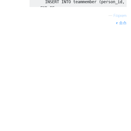
INSERT
INTO
 teammember 
(
person_id
,
 t
END
IF
;
-- insert team member (non-supervisor)
—
Filiprem
INSERT
INTO
 teammember 
(
person_id
,
 tea
소스
END
 LOOP
;
END
;
$$;