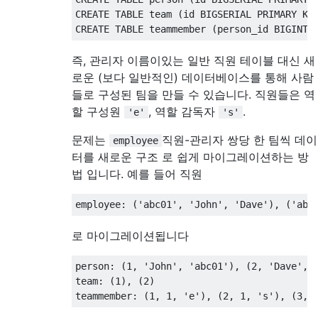
CREATE
TABLE
 team 
(
id BIGSERIAL 
PRIMARY
KE
CREATE
TABLE
 teammember 
(
person_id BIGINT
,
즉, 관리자 이름이있는 일반 직원 테이블 대신 새
로운 (보다 일반적인) 데이터베이스를 통해 사람
들로 구성된 팀을 만들 수 있습니다. 직원들은 역
할 구성원
, 역할 감독자
.
'e'
's'
문제는
직원-관리자 쌍당 한 팀씩 데이
employee
터를 새로운 구조 로 쉽게 마이그레이션하는 방
법 입니다. 예를 들어 직원
employee
:
(
'abc01'
,
'John'
,
'Dave'
),
(
'abc
로 마이그레이션됩니다
person
:
(
1
,
'John'
,
'abc01'
),
(
2
,
'Dave'
,
team
:
(
1
),
(
2
)
teammember
:
(
1
,
1
,
'e'
),
(
2
,
1
,
's'
),
(
3
,