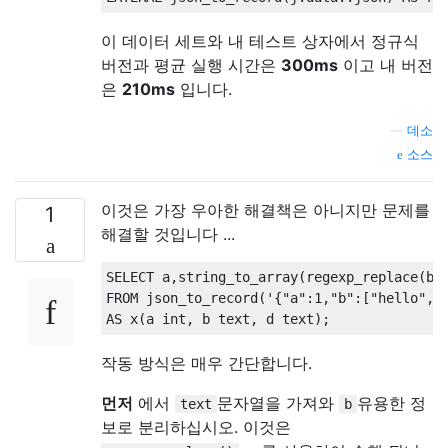
이 데이터 세트와 내 테스트 상자에서 정규식
버전과 평균 실행 시간은
300ms
이고 내 버전
은
210ms
입니다.
—
데소
소스
이것은 가장 우아한 해결책은 아니지만 문제를
1
해결할 것입니다 ...
SELECT
 a
,
string_to_array
(
regexp_replace
(
b
,
FROM
 json_to_record
(
'{"a":1,"b":["hello", 
AS
 x
(
a int
,
 b text
,
 d text
);
작동 방식은 매우 간단합니다.
먼저
에서
문자열을 가져와
유용한 정
text
b
보로 분리하십시오. 이것은