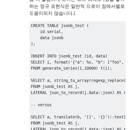
하는 정규 표현식은 일반적 으로이 점에서별로
도움이되지 않습니다.)
CREATE
TABLE
 jsonb_test 
(
    id serial
,
);
INSERT
INTO
 jsonb_test 
(
id
,
 data
)
SELECT
 i
,
 format
(
'{"a": %s, "b": ["foo", "
FROM
 generate_series
(
1
,
10000
)
 t
(
i
);
SELECT
 a
,
 string_to_array
(
regexp_replace
(
b
FROM
 jsonb_test 
AS
 j
,
LATERAL json_to_record
(
j
.
data
::
json
)
AS
 r
(
-- versus 
SELECT
 a
,
 translate
(
b
,
'[]'
,
'{}'
)::
text
[]
FROM
 jsonb_test 
AS
 j
,
LATERAL json_to_record
(
j
.
data
::
json
)
AS
 r
(