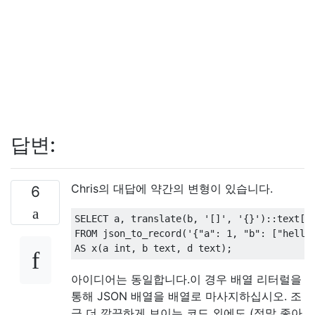
답변:
Chris의 대답에 약간의 변형이 있습니다.
6
SELECT
 a
,
 translate
(
b
,
'[]'
,
'{}'
)::
text
[]
FROM
 json_to_record
(
'{"a": 1, "b": ["hello
AS
 x
(
a int
,
 b text
,
 d text
);
아이디어는 동일합니다.이 경우 배열 리터럴을
통해 JSON 배열을 배열로 마사지하십시오. 조
금 더 깔끔하게 보이는 코드 외에도 (정말 좋아