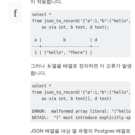
이 작동합니다.
select
*
from
 json_to_record
(
'{"a":1,"b":["hello", 
as
 x
(
a int
,
 b text
,
 d text
);
 a 
|
         b          
|
---+--------------------+---
1
|
[
"hello"
,
"There"
]
|
그러나
열을 배열로 정의하면 이 오류가 발생
b
합니다.
select
*
from
 json_to_record
(
'{"a":1,"b":["hello", 
as
 x
(
a int
,
 b text
[],
 d text
)
ERROR
:
  malformed array literal
:
"["
hello
"
DETAIL
:
"["
 must introduce explicitly-spe
JSON 배열을 대상 열 유형의 Postgres 배열로