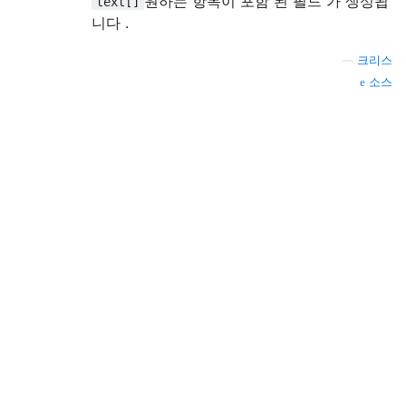
원하는 항목이 포함 된 필드 가 생성됩
text[]
니다 .
—
크리스
소스