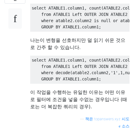
select
 ATABLE1
.
column1
,
 count
(
ATABLE2
.
colu
from
 ATABLE1 
Left
OUTER
JOIN
 ATABLE2 
o
where
 atable2
.
column2 
is
null
or
 atabl
GROUP
BY
 ATABLE1
.
column1
;
나는이 변형을 선호하지만 덜 읽기 쉬운 것으
로 간주 할 수 있습니다.
select
 ATABLE1
.
column1
,
 count
(
ATABLE2
.
colu
from
 ATABLE1 
Left
OUTER
JOIN
 ATABLE2 
o
where
 decode
(
atable2
.
column2
,
'1'
,
1
,
nul
GROUP
BY
 ATABLE1
.
column1
;
이 작업을 수행하는 유일한 이유는 어떤 이유
로 필터에 조건을 넣을 수없는 경우입니다 (때
로는 더 복잡한 쿼리의 경우).
—
잭은 topanswers.xyz 시도
소스