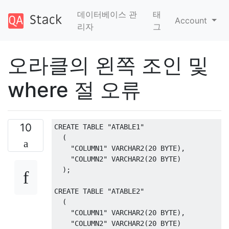
데이터베이스 관
태
Account
리자
그
오라클의 왼쪽 조인 및
where 절 오류
10
CREATE
TABLE
"ATABLE1"
(
"COLUMN1"
 VARCHAR2
(
20
 BYTE
),
"COLUMN2"
 VARCHAR2
(
20
 BYTE
)
);
CREATE
TABLE
"ATABLE2"
(
"COLUMN1"
 VARCHAR2
(
20
 BYTE
),
"COLUMN2"
 VARCHAR2
(
20
 BYTE
)