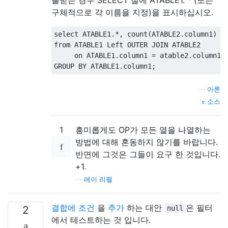
를받는 경우 SELECT 절에 ATABLE1. * (또는
구체적으로 각 이름을 지정)을 표시하십시오.
select
 ATABLE1
.*,
 count
(
ATABLE2
.
column1
)
from
 ATABLE1 
Left
OUTER
JOIN
 ATABLE2
on
 ATABLE1
.
column1 
=
 atable2
.
column1 
GROUP
BY
 ATABLE1
.
column1
;
—
아론
소스
1
흥미롭게도 OP가 모든 열을 나열하는
방법에 대해 혼동하지 않기를 바랍니다.
반면에 그것은 그들이 요구 한 것입니다.
+1.
—
레이 리펠
결합에 조건
을
추가
하는 대안
은 필터
2
null
에서 테스트하는 것 입니다.