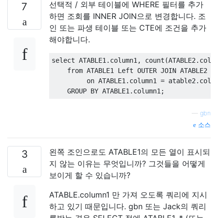
선택적 / 외부 테이블에 WHERE 필터를 추가
7
하면 조회를 INNER JOIN으로 변경합니다. 조
인 또는 파생 테이블 또는 CTE에 조건을 추가
해야합니다.
select
 ATABLE1
.
column1
,
 count
(
ATABLE2
.
colu
from
 ATABLE1 
Left
OUTER
JOIN
 ATABLE2
on
 ATABLE1
.
column1 
=
 atable2
.
colu
GROUP
BY
 ATABLE1
.
column1
;
—
gbn
소스
왼쪽 조인으로도 ATABLE1의 모든 열이 표시되
3
지 않는 이유는 무엇입니까? 그것들을 어떻게
보이게 할 수 있습니까?
ATABLE.column1 만 가져 오도록 쿼리에 지시
하고 있기 때문입니다. gbn 또는 Jack의 쿼리