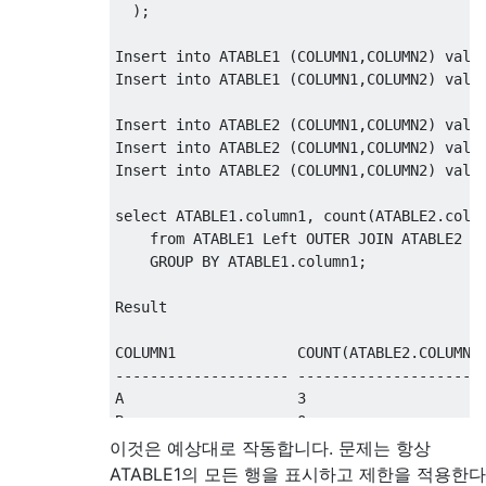
);
Insert
into
 ATABLE1 
(
COLUMN1
,
COLUMN2
)
valu
Insert
into
 ATABLE1 
(
COLUMN1
,
COLUMN2
)
valu
Insert
into
 ATABLE2 
(
COLUMN1
,
COLUMN2
)
valu
Insert
into
 ATABLE2 
(
COLUMN1
,
COLUMN2
)
valu
Insert
into
 ATABLE2 
(
COLUMN1
,
COLUMN2
)
valu
select
 ATABLE1
.
column1
,
 count
(
ATABLE2
.
colu
from
 ATABLE1 
Left
OUTER
JOIN
 ATABLE2 
o
GROUP
BY
 ATABLE1
.
column1
;
Result
COLUMN1              COUNT
(
ATABLE2
.
COLUMN1
-------------------- ---------------------
A                    
3
B                    
0
이것은 예상대로 작동합니다. 문제는 항상
ATABLE1의 모든 행을 표시하고 제한을 적용한다