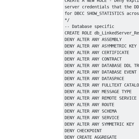
CREATE A NEW ROLE - Deny expli
server credentials that the DD
for DBCC SHOW_STATISTICS acros
*/
-- Database specific
CREATE
DENY
ALTER
ANY
 ASSEMBLY       
DENY
ALTER
ANY
 ASYMMETRIC 
KEY
DENY
ALTER
ANY
 CERTIFICATE    
DENY
ALTER
ANY
 CONTRACT       
DENY
ALTER
ANY
DATABASE
 DDL 
TR
DENY
ALTER
ANY
DATABASE
 EVENT 
DENY
ALTER
ANY
 DATASPACE      
DENY
ALTER
ANY
 FULLTEXT CATALO
DENY
ALTER
ANY
 MESSAGE TYPE   
DENY
ALTER
ANY
 REMOTE SERVICE 
DENY
ALTER
ANY
 ROUTE          
DENY
ALTER
ANY
SCHEMA
DENY
ALTER
ANY
 SERVICE        
DENY
ALTER
ANY
 SYMMETRIC 
KEY
DENY
CHECKPOINT
DENY
CREATE
 AGGREGATE         