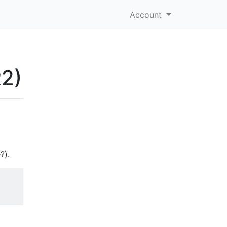
Account
2)
).