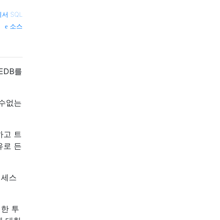
서 SQL
소스
EDB를
 수없는
하고 트
유로 든
 액세스
명한 투