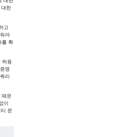
에 대한
에 대한
트하고
지워야
과를 확
을 허용
 증명
 쿼리
기 때문
법없이
리티 문