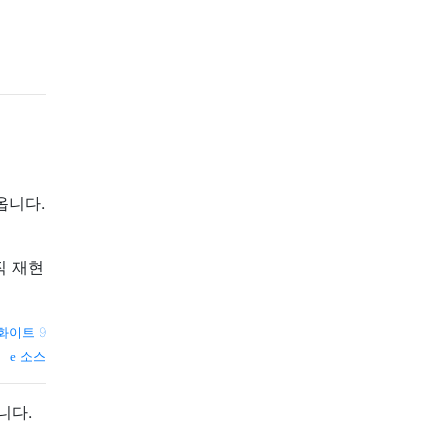
옵니다.
직 재현
화이트 9
소스
니다.