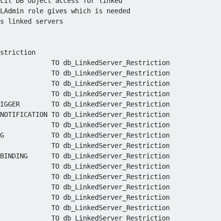
cit DB object access for linked 

LAdmin role gives which is needed 

s linked servers  

             
TO
TO
             
TO
             
TO
IGGER
TO
NOTIFICATION 
TO
             
TO
G            
TO
             
TO
BINDING      
TO
             
TO
TO
             
TO
TO
TO
             
TO