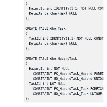
(
  HazardId int 
IDENTITY
(
1
,
1
)
NOT
NULL
CONS
  Details varchar
(
max
)
NULL
);
CREATE
TABLE
 dbo
.
(
  TaskId int 
IDENTITY
(
1
,
1
)
NOT
NULL
CONSTR
  Details varchar
(
max
)
NULL
,
);
CREATE
TABLE
 dbo
.
(
  HazardId int 
NOT
NULL
CONSTRAINT
 FK_HazardTask_Hazard 
FOREIG
CONSTRAINT
 UQ_HazardTask_Hazard 
UNIQUE
  TaskId int 
NOT
NULL
CONSTRAINT
 FK_HazardTask_Task 
FOREIGN
CONSTRAINT
 UQ_HazardTask_Task 
UNIQUE
);