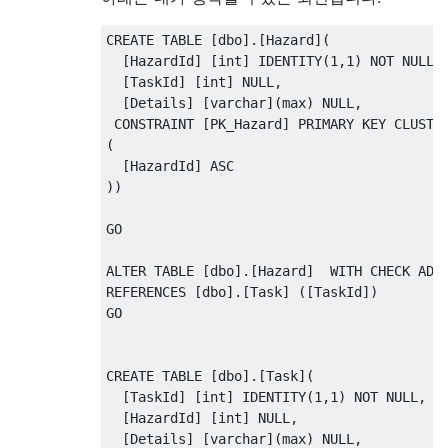
CREATE
TABLE
[
dbo
].[
Hazard
](
[
HazardId
]
[
int
]
IDENTITY
(
1
,
1
)
NOT
NULL
,
[
TaskId
]
[
int
]
NULL
,
[
Details
]
[
varchar
](
max
)
NULL
,
CONSTRAINT
[
PK_Hazard
]
PRIMARY
KEY
CLUSTE
(
[
HazardId
]
ASC
))
GO

ALTER
TABLE
[
dbo
].[
Hazard
]
WITH
CHECK
ADD
REFERENCES
[
dbo
].[
Task
]
([
TaskId
])
GO

CREATE
TABLE
[
dbo
].[
Task
](
[
TaskId
]
[
int
]
IDENTITY
(
1
,
1
)
NOT
NULL
,
[
HazardId
]
[
int
]
NULL
,
[
Details
]
[
varchar
](
max
)
NULL
,