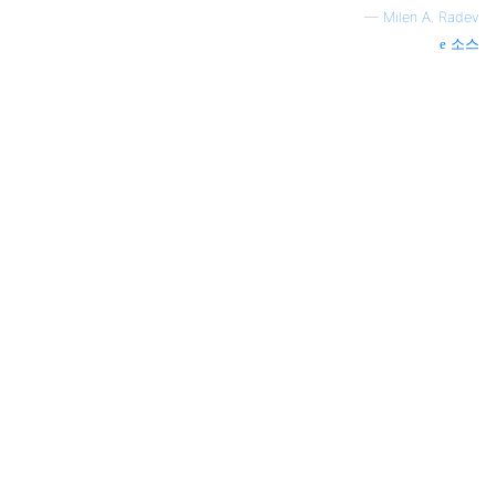
—
Milen A. Radev
소스