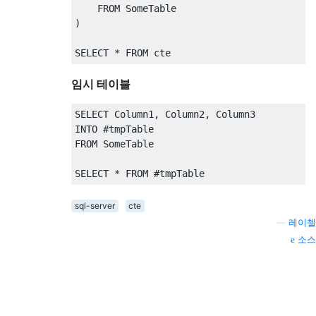
FROM
 SomeTable
)
SELECT
*
FROM
 cte
임시 테이블
SELECT
 Column1
,
 Column2
,
 Column3
INTO
#
tmpTable
FROM
 SomeTable
SELECT
*
FROM
#
tmpTable
sql-server
cte
—
레이첼
소스