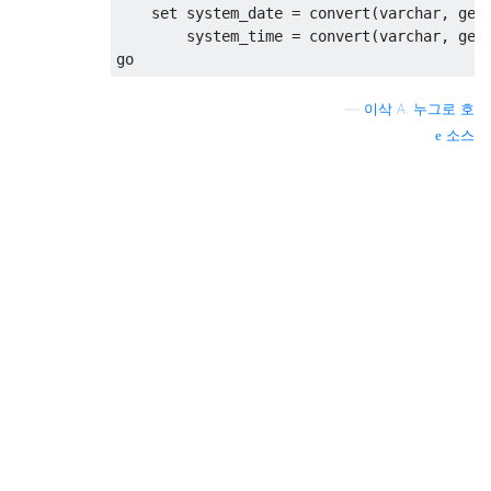
set
 system_date 
=
convert
(
varchar
,
 get
        system_time 
=
convert
(
varchar
,
 get
go
—
이삭 A. 누그로 호
소스