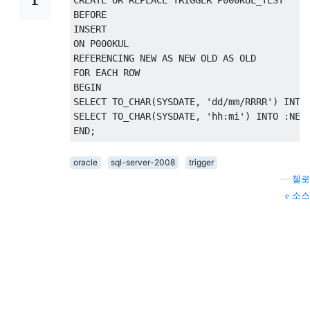
CREATE
OR
 REPLACE 
TRIGGER
 P000KUL_TEST

INSERT
ON
 P000KUL

REFERENCING NEW 
AS
 NEW OLD 
AS
FOR
 EACH 
ROW
BEGIN
SELECT
 TO_CHAR
(
SYSDATE
,
'dd/mm/RRRR'
)
INTO
SELECT
 TO_CHAR
(
SYSDATE
,
'hh:mi'
)
INTO
:
NEW
END
;
oracle
sql-server-2008
trigger
—
첼로
소스