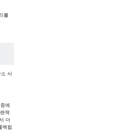
쿼리를
소 사
 중에
트랜잭
서 더
 롤백됩