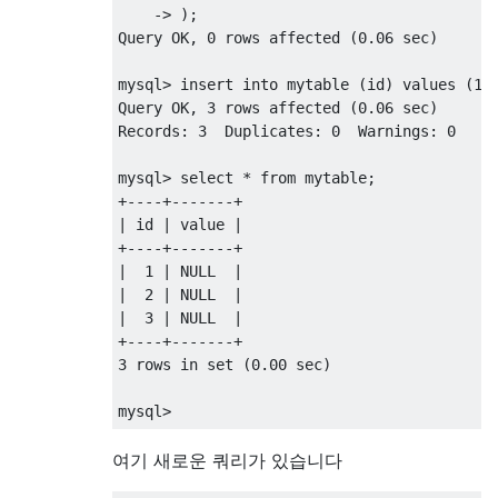
->
);
Query OK
,
0
rows
 affected 
(
0.06
 sec
)
mysql
>
insert
into
 mytable 
(
id
)
values
(
1
)
Query OK
,
3
rows
 affected 
(
0.06
 sec
)
Records
:
3
  Duplicates
:
0
  Warnings
:
0
mysql
>
select
*
from
 mytable
;
+
----+-------+
|
 id 
|
 value 
|
+
----+-------+
|
1
|
NULL
|
|
2
|
NULL
|
|
3
|
NULL
|
+
----+-------+
3
rows
in
set
(
0.00
 sec
)
mysql
>
여기 새로운 쿼리가 있습니다