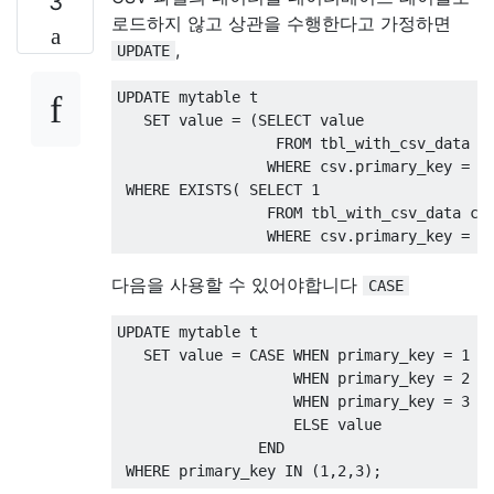
3
로드하지 않고 상관을 수행한다고 가정하면
,
UPDATE
UPDATE
 mytable t

SET
 value 
=
(
SELECT
 value

FROM
 tbl_with_csv_data cs
WHERE
 csv
.
primary_key 
=
 t
WHERE
EXISTS
(
SELECT
1
FROM
 tbl_with_csv_data csv
WHERE
 csv
.
primary_key 
=
 t
다음을 사용할 수 있어야합니다
CASE
UPDATE
 mytable t

SET
 value 
=
CASE
WHEN
 primary_key 
=
1
T
WHEN
 primary_key 
=
2
T
WHEN
 primary_key 
=
3
T
ELSE
 value

END
WHERE
 primary_key 
IN
(
1
,
2
,
3
);