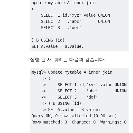
update
 mytable A 
inner
join
(
SELECT
1
 id
,
'xyz'
 value 
UNION
SELECT
2
,
'abc'
UNION
SELECT
3
,
'def'
)
 B 
USING
(
id
)
SET
 A
.
value 
=
 B
.
value
;
실행 된 새 쿼리는 다음과 같습니다.
mysql
>
update
 mytable A 
inner
join
->
(
->
SELECT
1
 id
,
'xyz'
 value 
UNION
->
SELECT
2
,
'abc'
UNION
->
SELECT
3
,
'def'
->
)
 B 
USING
(
id
)
->
SET
 A
.
value 
=
 B
.
value
;
Query OK
,
0
rows
 affected 
(
0.06
 sec
)
Rows
matched
:
3
  Changed
:
0
  Warnings
:
0