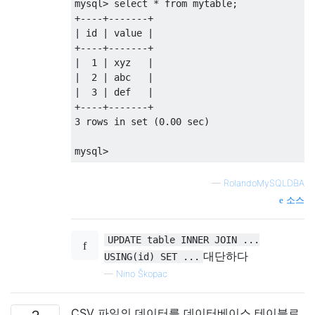
mysql
>
select
*
from
 mytable
;
+
----+-------+
|
 id 
|
 value 
|
+
----+-------+
|
1
|
 xyz   
|
|
2
|
 abc   
|
|
3
|
 def   
|
+
----+-------+
3
rows
in
set
(
0.00
 sec
)
mysql
>
—
RolandoMySQLDBA
소스
UPDATE table INNER JOIN ...
대단하다
USING(id) SET ...
—
Nino Škopac
CSV 파일의 데이터를 데이터베이스 테이블로