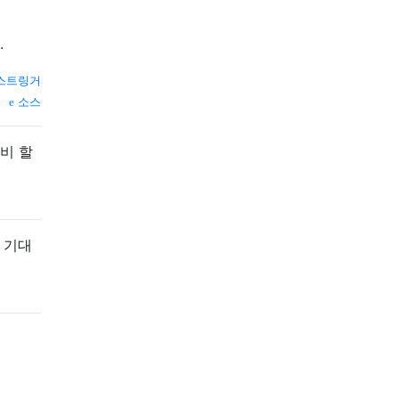
.
스트링거
소스
비 할
 기대