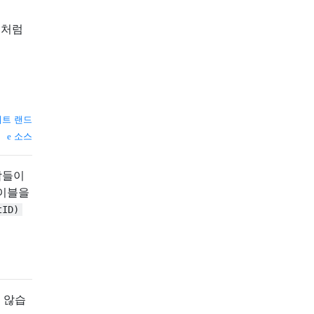
것처럼
버트 랜드
소스
사람들이
이블을
tID)
지 않습