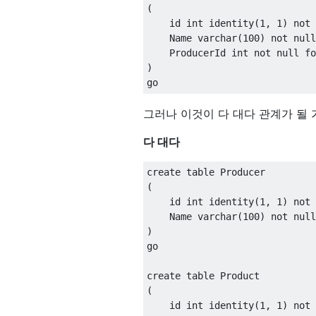
(
    id int 
identity
(
1
,
1
)
not
    Name varchar
(
100
)
not
null
    ProducerId int 
not
null
fo
)
go
그러나 이것이 다 대다 관계가 될
다 대다
create
table
(
    id int 
identity
(
1
,
1
)
not
    Name varchar
(
100
)
not
null
)
go

create
table
(
    id int 
identity
(
1
,
1
)
not