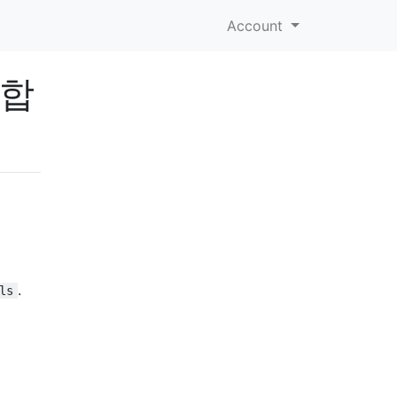
Account
요합
.
ls