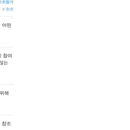
스트링거
소스
 어떤
에 참여
 않는
 위해
만 참조