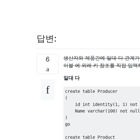
답변:
생산자와 제품간에 일대 다 관계가있
6
이블 에 외래 키 참조를 직접 입력
일대 다
create
table
(
    id int 
identity
(
1
,
1
)
not
    Name varchar
(
100
)
not
null
)
go

create
table