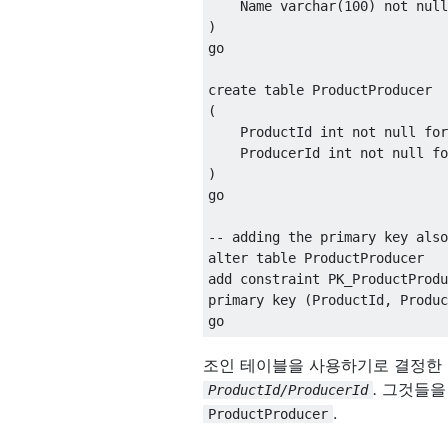
    Name varchar
(
100
)
not
null
)
go

create
table
(
    ProductId int 
not
null
for
    ProducerId int 
not
null
fo
)
go

-- adding the primary key also
alter
table
add
constraint
primary
key
(
ProductId
,
 Produc
go
조인 테이블을 사용하기로 결정한
.
그것들을
ProductId/ProducerId
.
ProductProducer