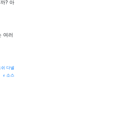
까? 아
는 여러
조쉬 다넬
소스